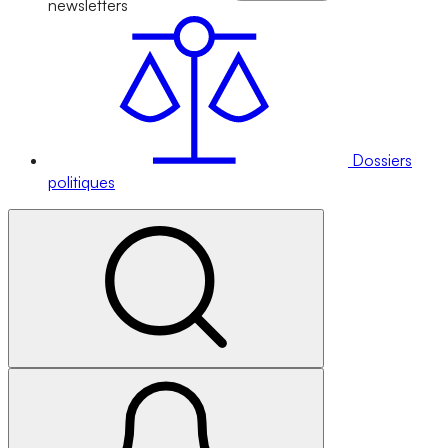
newsletters
Dossiers
politiques