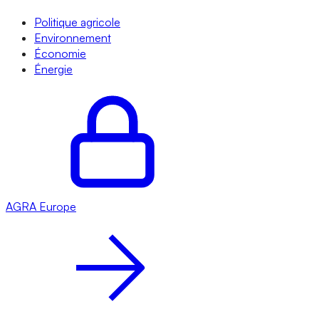
Politique agricole
Environnement
Économie
Énergie
AGRA
Europe