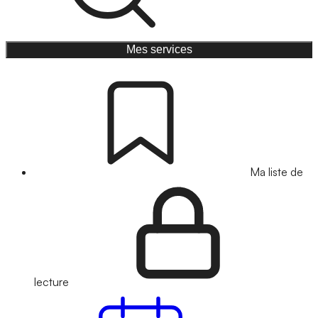
Mes services
Ma liste de
lecture