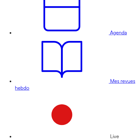
Agenda
Mes revues
hebdo
Live