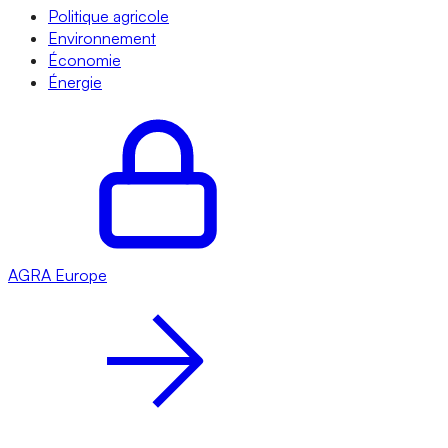
Politique agricole
Environnement
Économie
Énergie
AGRA
Europe