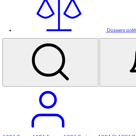
Dossiers poli