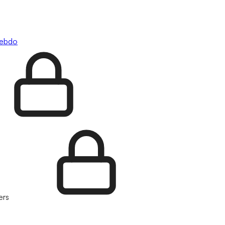
hebdo
ers