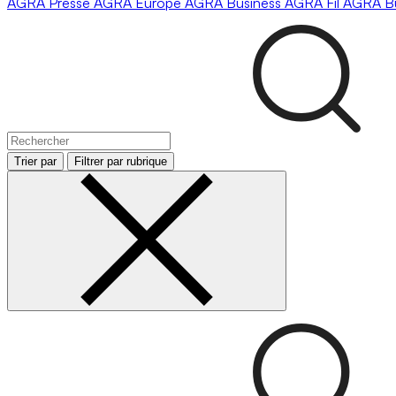
AGRA
Presse
AGRA
Europe
AGRA
Business
AGRA
Fil
AGRA
B
Trier par
Filtrer par rubrique