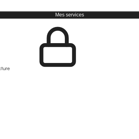
Mes services
cture