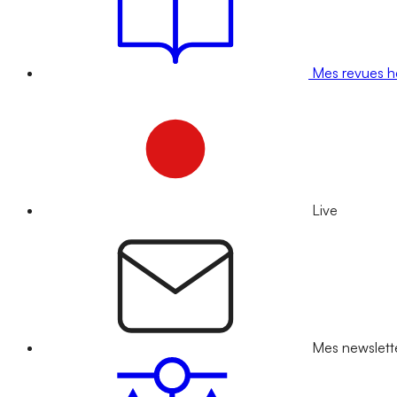
Mes revues 
Live
Mes newslett