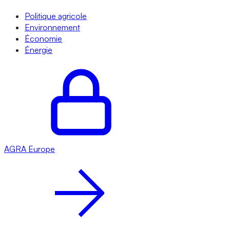
Politique agricole
Environnement
Économie
Énergie
AGRA
Europe