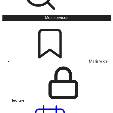
Mes services
Ma liste de
lecture