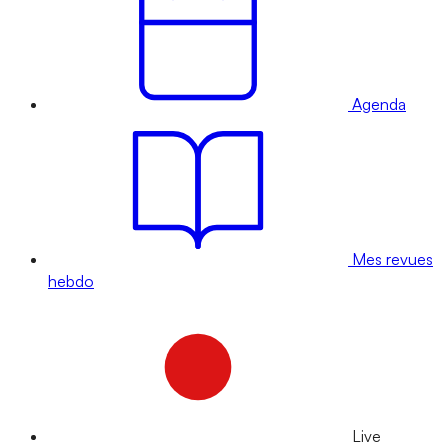
Agenda
Mes revues
hebdo
Live