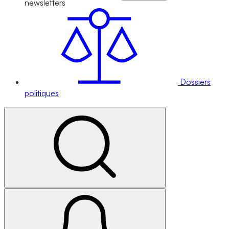
newsletters
Dossiers
politiques