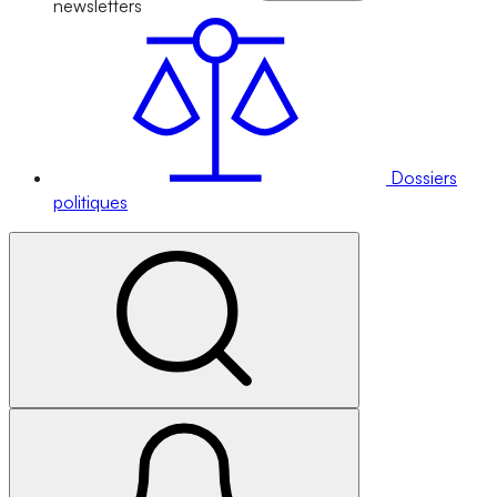
newsletters
Dossiers
politiques