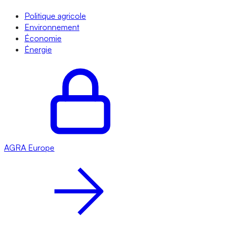
Politique agricole
Environnement
Économie
Énergie
AGRA
Europe