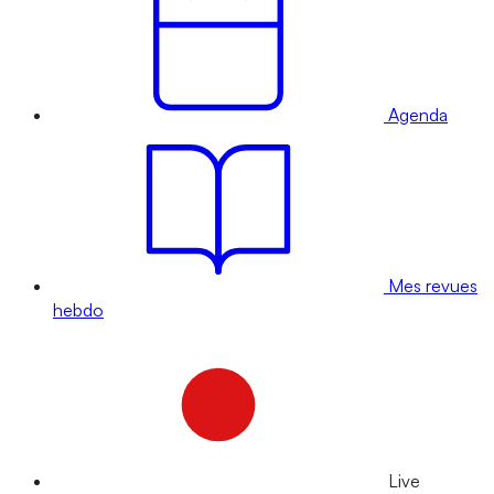
Agenda
Mes revues
hebdo
Live