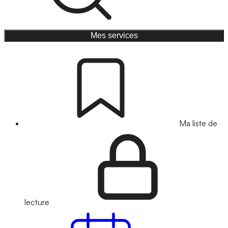
Mes services
Ma liste de
lecture