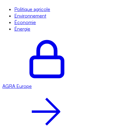
Politique agricole
Environnement
Économie
Énergie
AGRA
Europe