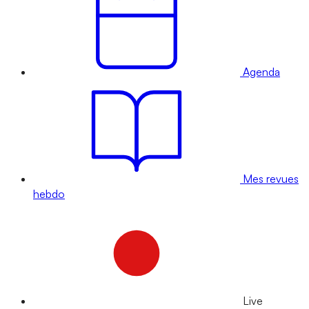
Agenda
Mes revues
hebdo
Live