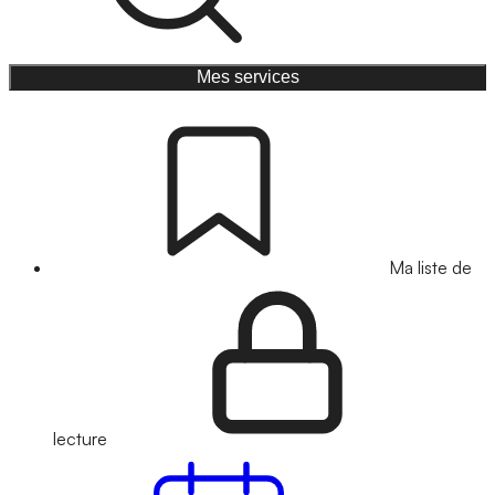
Mes services
Ma liste de
lecture