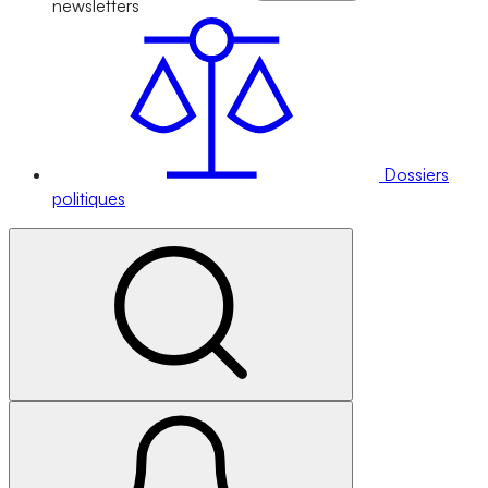
newsletters
Dossiers
politiques