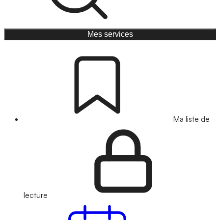
Mes services
Ma liste de
lecture