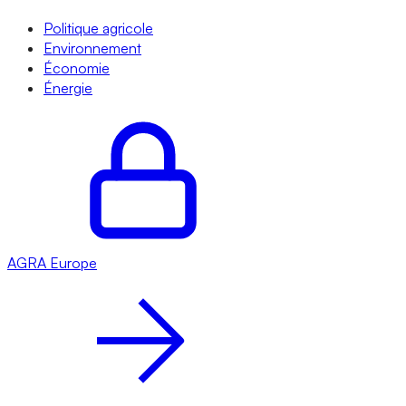
Politique agricole
Environnement
Économie
Énergie
AGRA
Europe