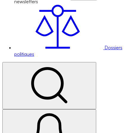
newsletters
Dossiers
politiques