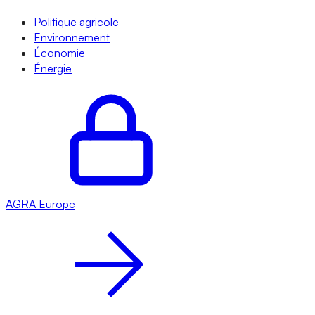
Politique agricole
Environnement
Économie
Énergie
AGRA
Europe