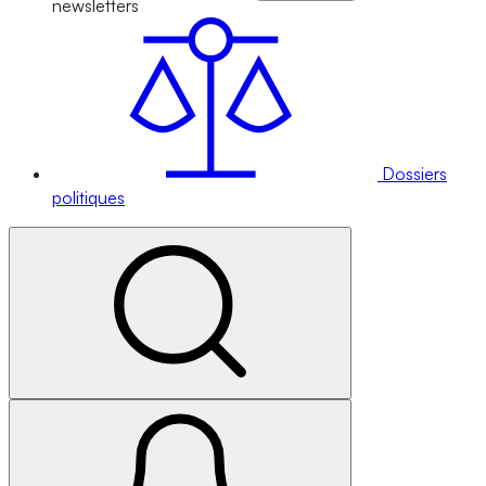
newsletters
Dossiers
politiques