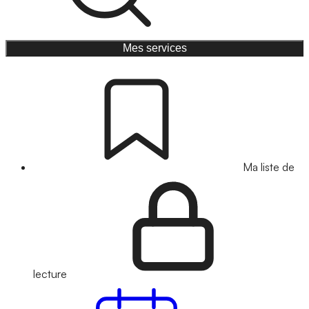
Mes services
Ma liste de
lecture