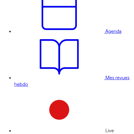
Agenda
Mes revues
hebdo
Live