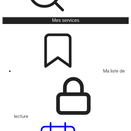
Mes services
Ma liste de
lecture