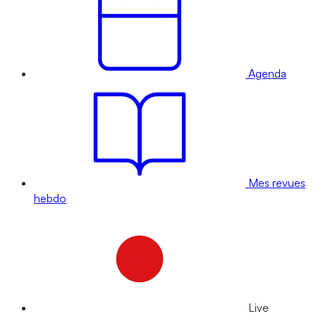
Agenda
Mes revues
hebdo
Live