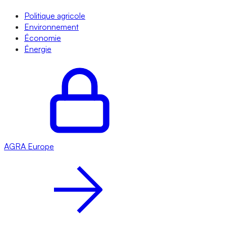
Politique agricole
Environnement
Économie
Énergie
AGRA
Europe