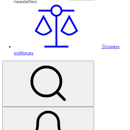
newsletters
Dossiers
politiques