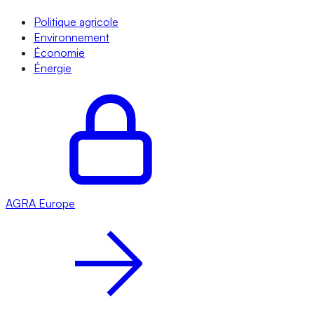
Politique agricole
Environnement
Économie
Énergie
AGRA
Europe