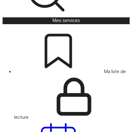
Mes services
Ma liste de
lecture