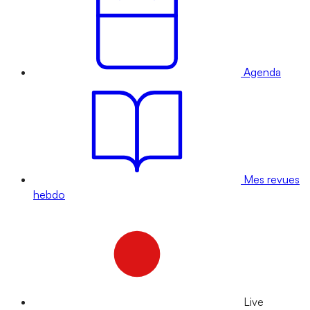
Agenda
Mes revues
hebdo
Live