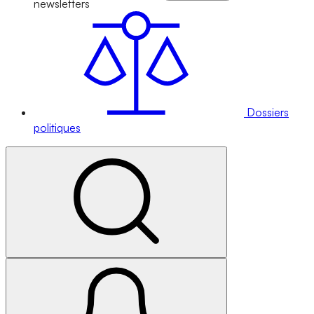
newsletters
Dossiers
politiques