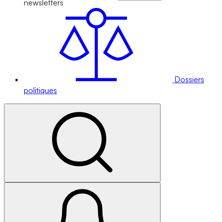
newsletters
Dossiers
politiques