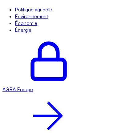
Politique agricole
Environnement
Économie
Énergie
AGRA
Europe