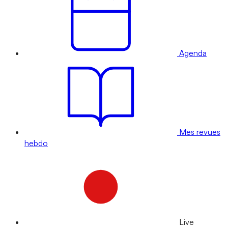
Agenda
Mes revues
hebdo
Live