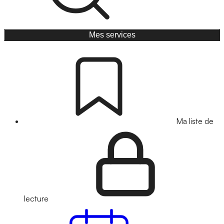
Mes services
Ma liste de
lecture