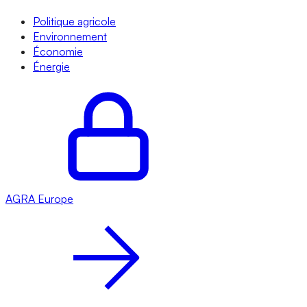
Politique agricole
Environnement
Économie
Énergie
AGRA
Europe