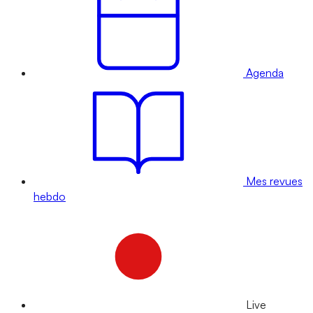
Agenda
Mes revues
hebdo
Live