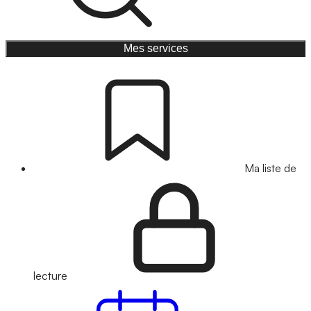
Mes services
Ma liste de
lecture