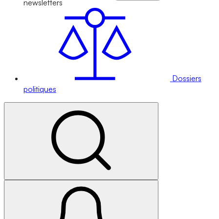
newsletters
Dossiers
politiques