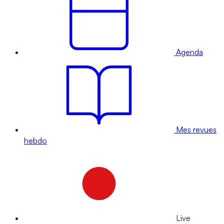
Agenda
Mes revues
hebdo
Live