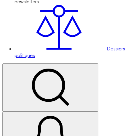
newsletters
Dossiers
politiques