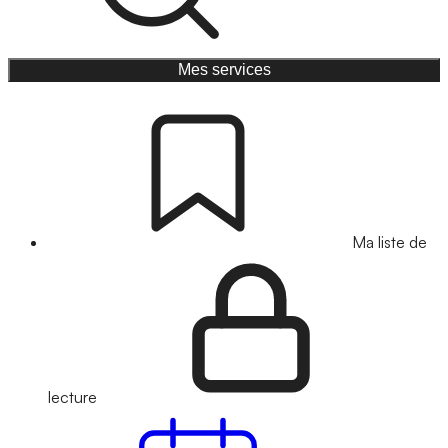
Mes services
Ma liste de
lecture