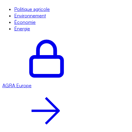
Politique agricole
Environnement
Économie
Énergie
AGRA
Europe