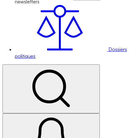
newsletters
Dossiers
politiques