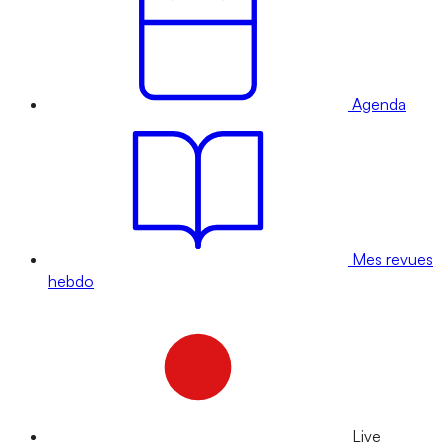
Agenda
Mes revues
hebdo
Live