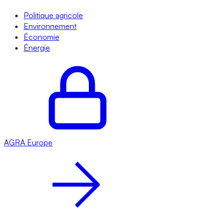
Politique agricole
Environnement
Économie
Énergie
AGRA
Europe