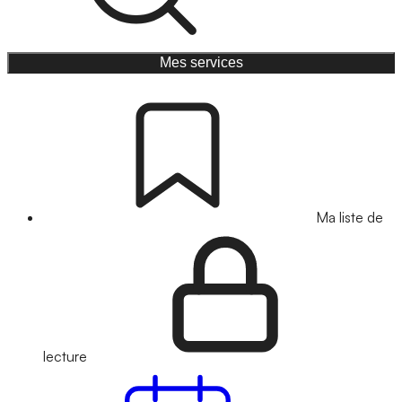
Mes services
Ma liste de
lecture