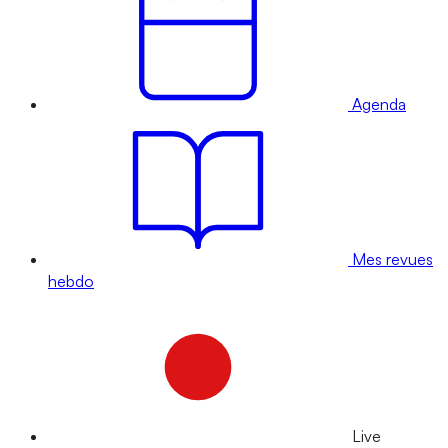
Agenda
Mes revues
hebdo
Live