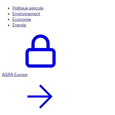
Politique agricole
Environnement
Économie
Énergie
AGRA
Europe