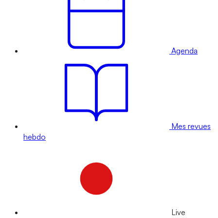
Agenda
Mes revues
hebdo
Live