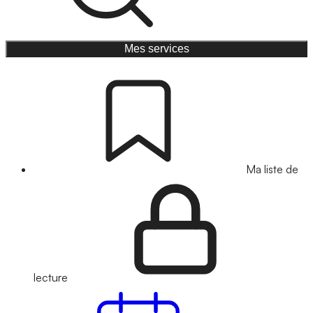
Mes services
Ma liste de
lecture