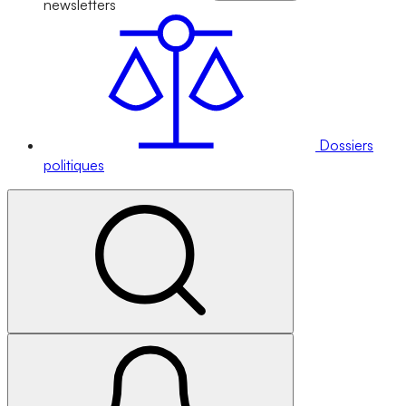
newsletters
Dossiers
politiques