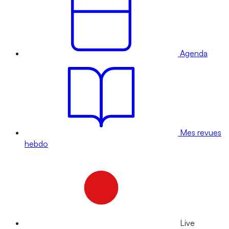
Agenda
Mes revues
hebdo
Live