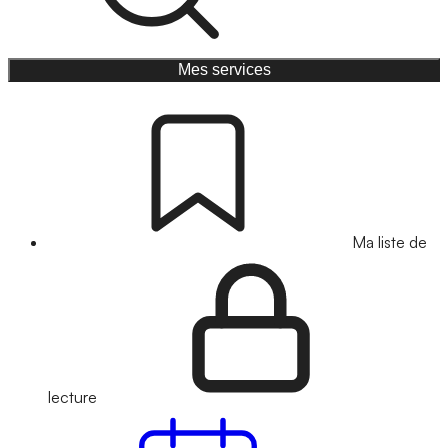
Mes services
Ma liste de
lecture