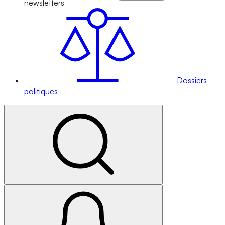
newsletters
Dossiers
politiques