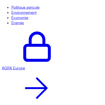
Politique agricole
Environnement
Économie
Énergie
AGRA
Europe