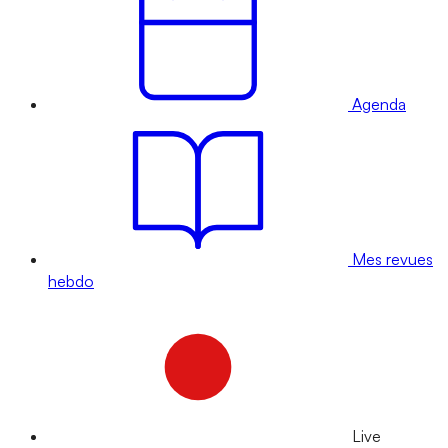
Agenda
Mes revues
hebdo
Live