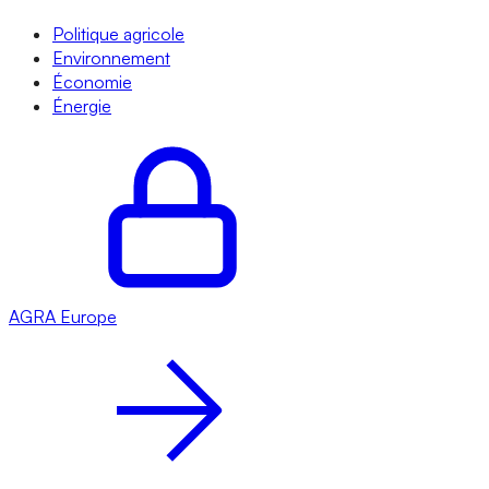
Politique agricole
Environnement
Économie
Énergie
AGRA
Europe