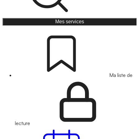
Mes services
Ma liste de
lecture