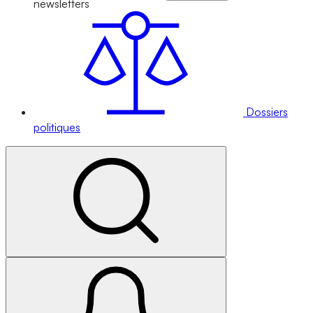
newsletters
Dossiers
politiques