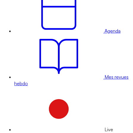
Agenda
Mes revues
hebdo
Live