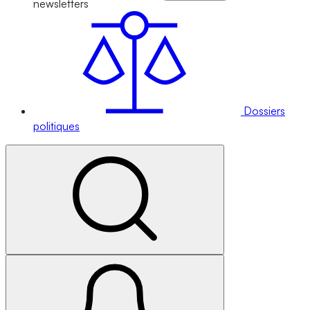
newsletters
Dossiers
politiques