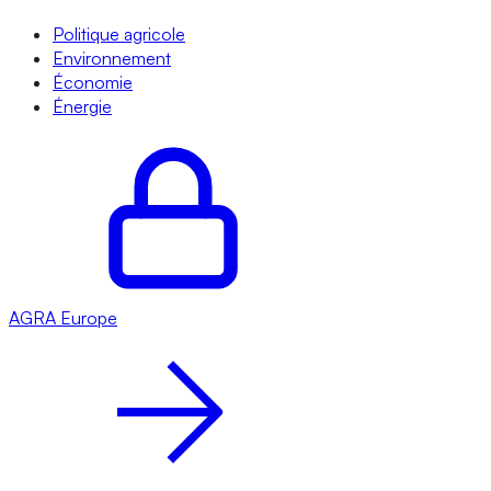
Politique agricole
Environnement
Économie
Énergie
AGRA
Europe