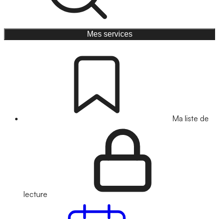
Mes services
Ma liste de
lecture