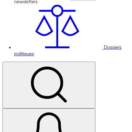
newsletters
Dossiers
politiques