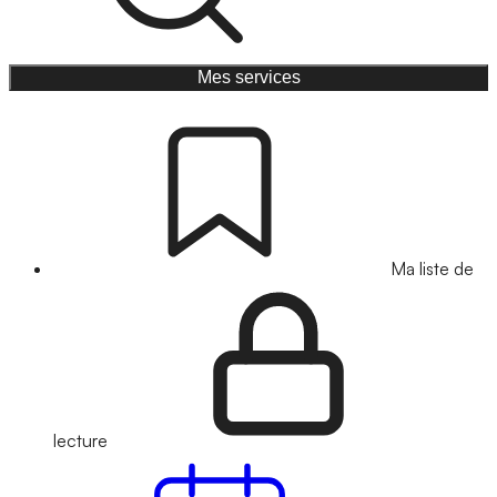
Mes services
Ma liste de
lecture