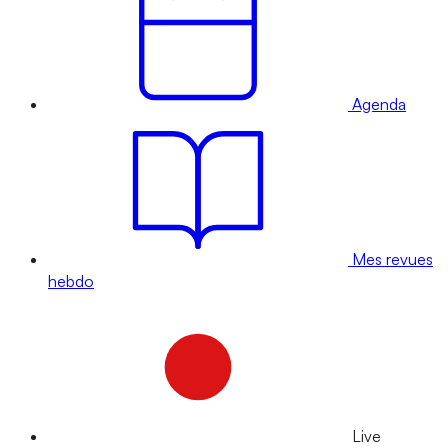
Agenda
Mes revues
hebdo
Live