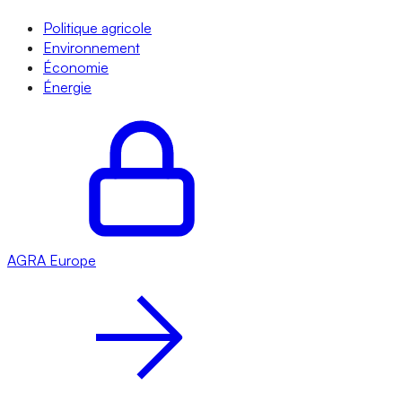
Politique agricole
Environnement
Économie
Énergie
AGRA
Europe