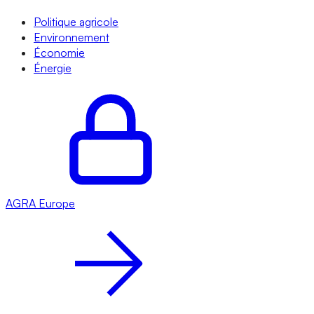
Politique agricole
Environnement
Économie
Énergie
AGRA
Europe