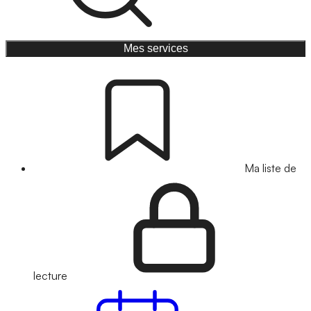
Mes services
Ma liste de
lecture