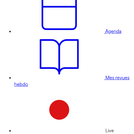
Agenda
Mes revues
hebdo
Live