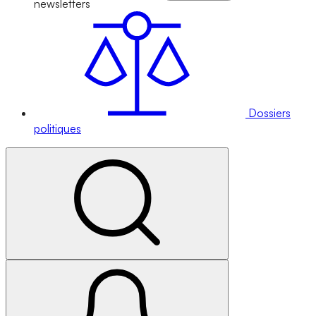
newsletters
Dossiers
politiques