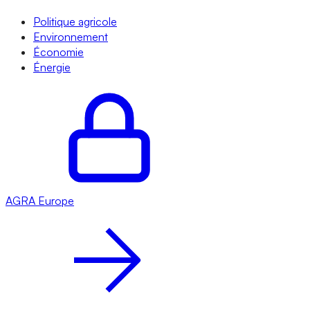
Politique agricole
Environnement
Économie
Énergie
AGRA
Europe