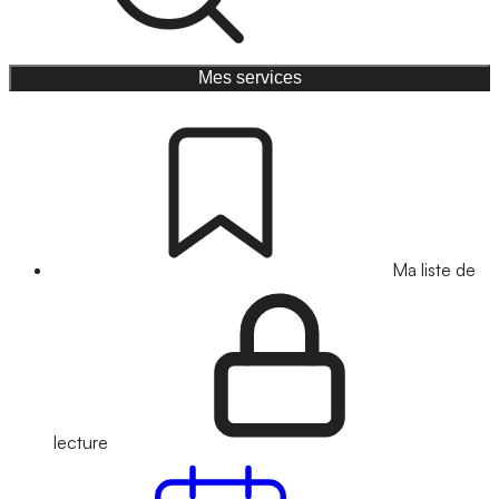
Mes services
Ma liste de
lecture