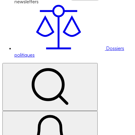
newsletters
Dossiers
politiques