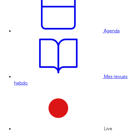
Agenda
Mes revues
hebdo
Live