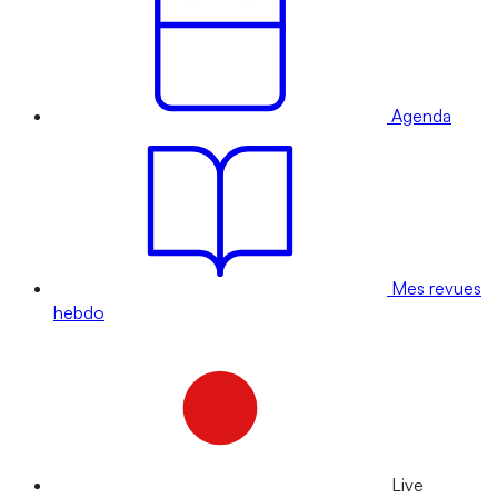
Agenda
Mes revues
hebdo
Live