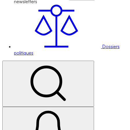
newsletters
Dossiers
politiques