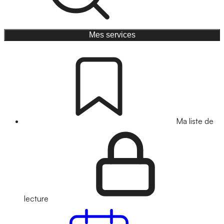
Mes services
Ma liste de
lecture