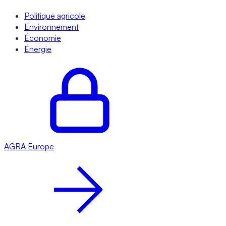
Politique agricole
Environnement
Économie
Énergie
AGRA
Europe