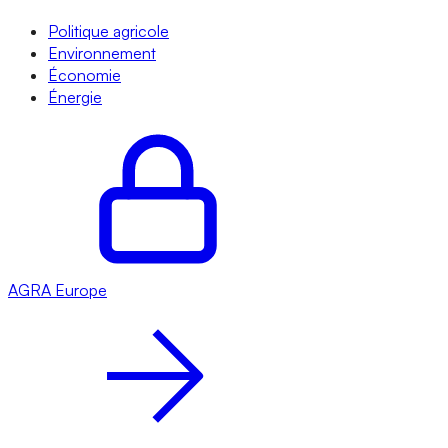
Politique agricole
Environnement
Économie
Énergie
AGRA
Europe