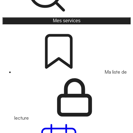
Mes services
Ma liste de
lecture