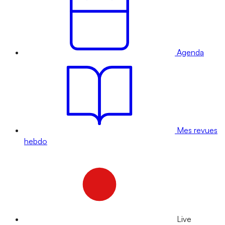
Agenda
Mes revues
hebdo
Live