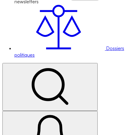
newsletters
Dossiers
politiques