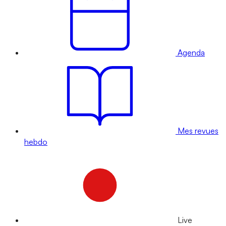
Agenda
Mes revues
hebdo
Live