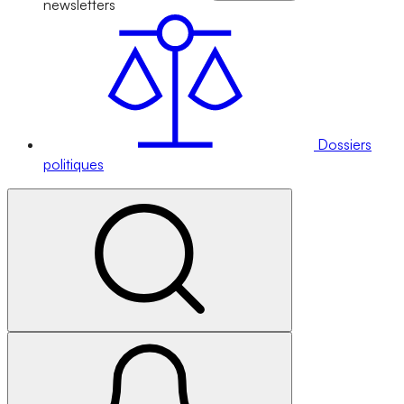
newsletters
Dossiers
politiques