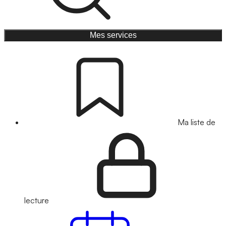
Mes services
Ma liste de
lecture