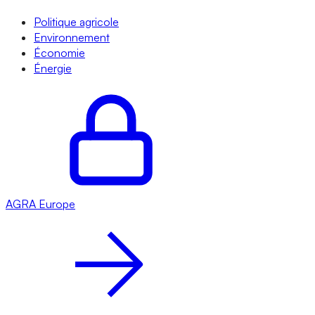
Politique agricole
Environnement
Économie
Énergie
AGRA
Europe