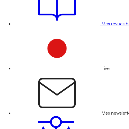
Mes revues 
Live
Mes newslett