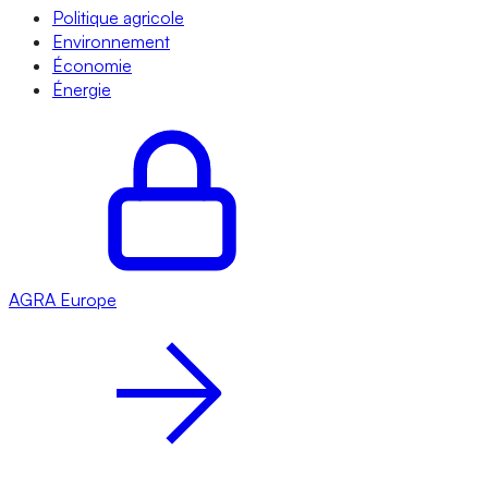
Politique agricole
Environnement
Économie
Énergie
AGRA
Europe