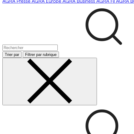
AGRA
Presse
AGRA
Europe
AGRA
Business
AGRA
Fil
AGRA
B
Trier par
Filtrer par rubrique