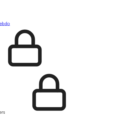
hebdo
ers