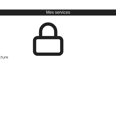
Mes services
cture