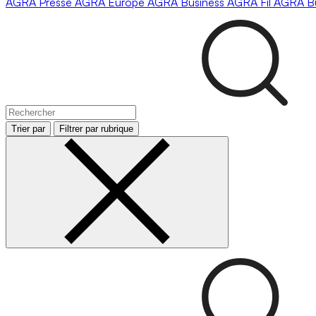
AGRA
Presse
AGRA
Europe
AGRA
Business
AGRA
Fil
AGRA
B
Trier par
Filtrer par rubrique