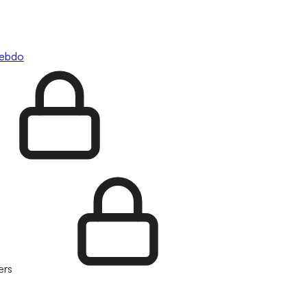
hebdo
ers