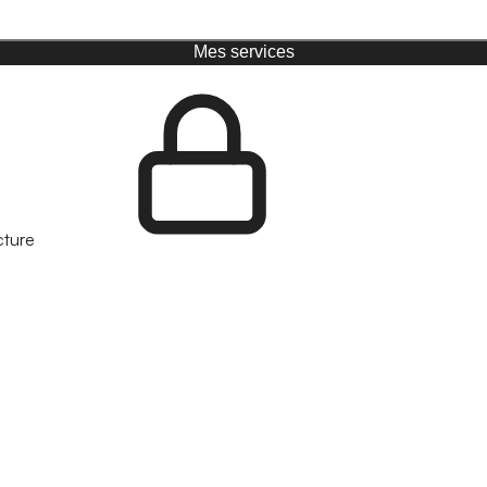
Mes services
cture