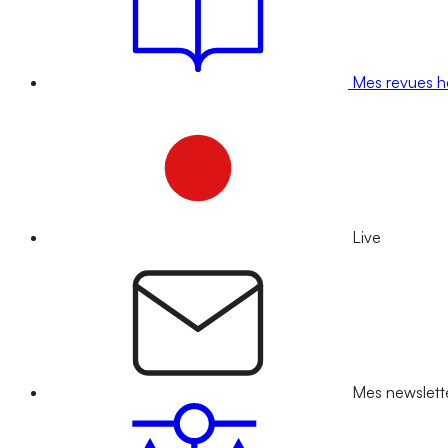
Mes revues 
Live
Mes newslett