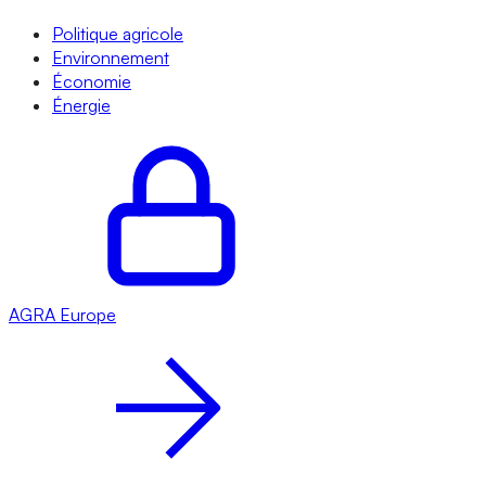
Politique agricole
Environnement
Économie
Énergie
AGRA
Europe