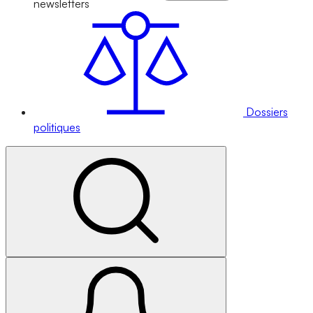
newsletters
Dossiers
politiques