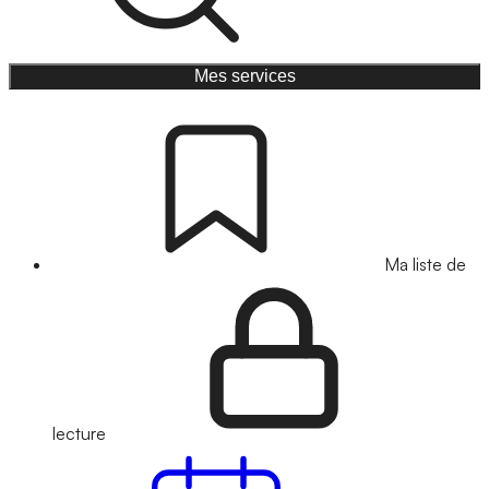
Mes services
Ma liste de
lecture