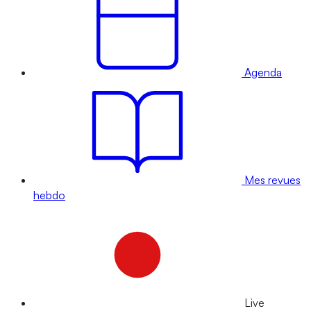
Agenda
Mes revues
hebdo
Live