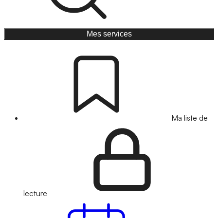
Mes services
Ma liste de
lecture