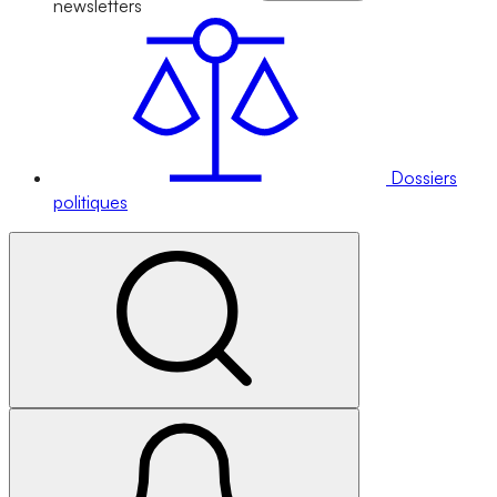
newsletters
Dossiers
politiques