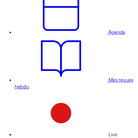
Agenda
Mes revues
hebdo
Live