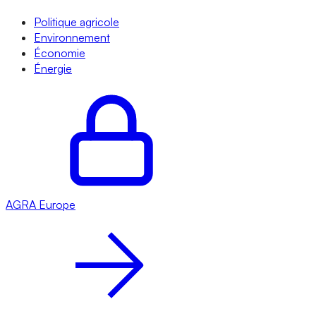
Politique agricole
Environnement
Économie
Énergie
AGRA
Europe