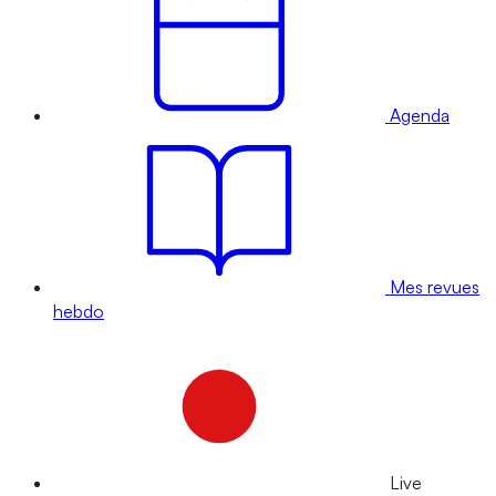
Agenda
Mes revues
hebdo
Live