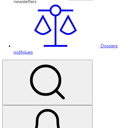
newsletters
Dossiers
politiques