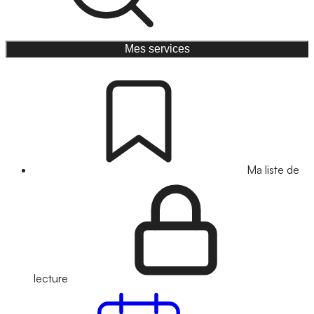
Mes services
Ma liste de
lecture