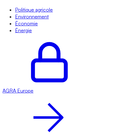
Politique agricole
Environnement
Économie
Énergie
AGRA
Europe