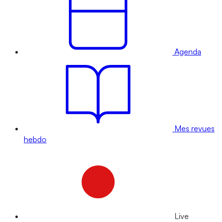
Agenda
Mes revues
hebdo
Live