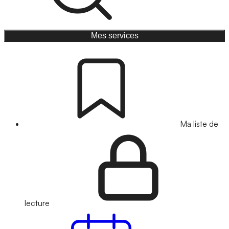
Mes services
Ma liste de
lecture