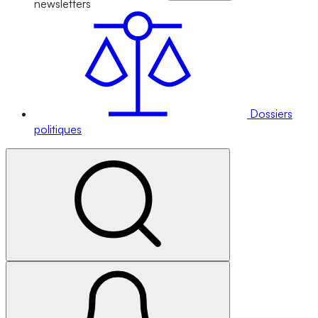
newsletters
Dossiers
politiques