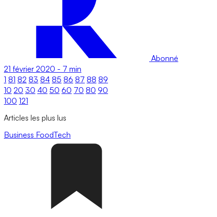
Abonné
21 février 2020
-
7 min
1
81
82
83
84
85
86
87
88
89
10
20
30
40
50
60
70
80
90
100
121
Articles les plus lus
Business
FoodTech