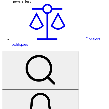
newsletters
Dossiers
politiques