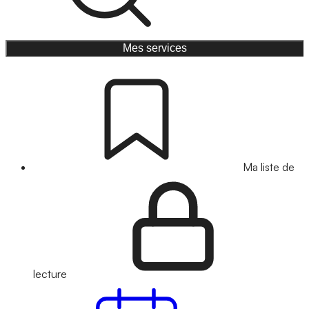
Mes services
Ma liste de
lecture