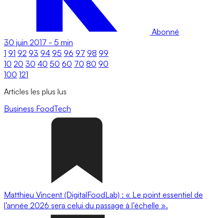
Abonné
30 juin 2017
-
5 min
1
91
92
93
94
95
96
97
98
99
10
20
30
40
50
60
70
80
90
100
121
Articles les plus lus
Business
FoodTech
Matthieu Vincent (DigitalFoodLab) : « Le point essentiel de
l’année 2026 sera celui du passage à l’échelle ».