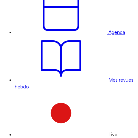
Agenda
Mes revues
hebdo
Live