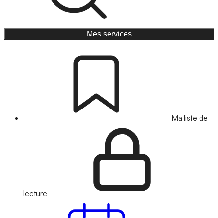
Mes services
Ma liste de
lecture