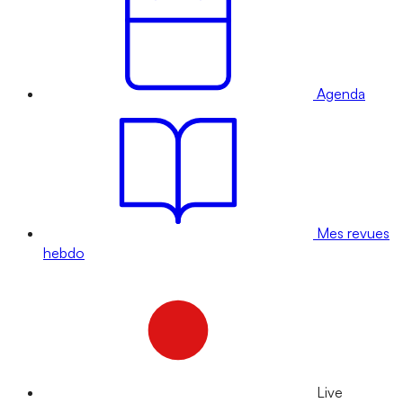
Agenda
Mes revues
hebdo
Live