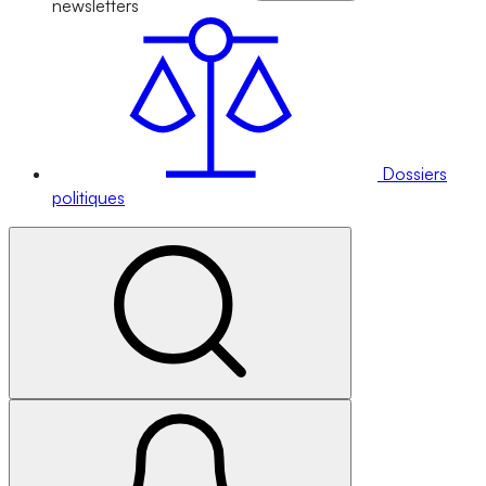
newsletters
Dossiers
politiques