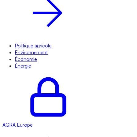
Politique agricole
Environnement
Économie
Énergie
AGRA
Europe