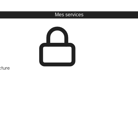
Mes services
cture