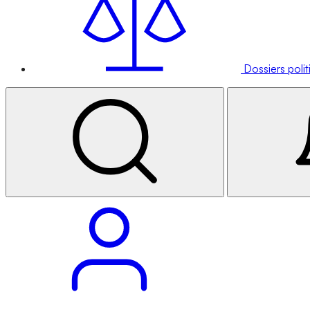
Dossiers poli