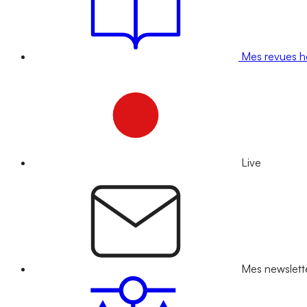
Mes revues 
Live
Mes newslett