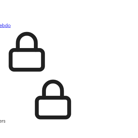
hebdo
ers