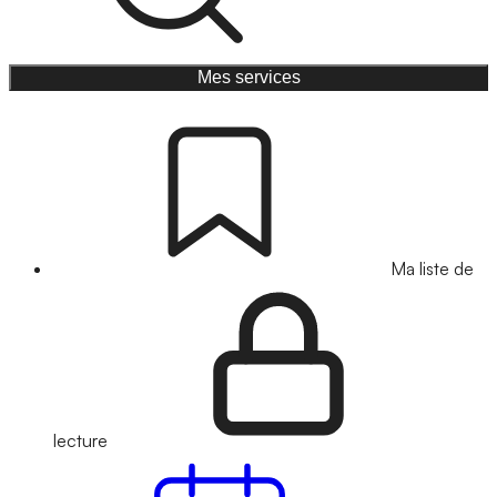
Mes services
Ma liste de
lecture