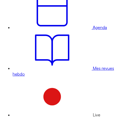
Agenda
Mes revues
hebdo
Live