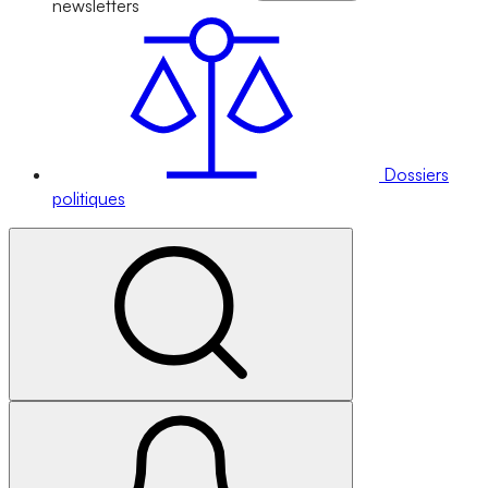
newsletters
Dossiers
politiques