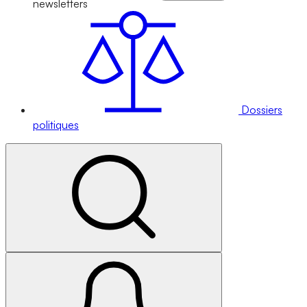
newsletters
Dossiers
politiques