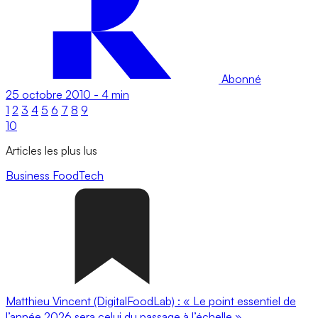
Abonné
25 octobre 2010
-
4 min
1
2
3
4
5
6
7
8
9
10
Articles les plus lus
Business
FoodTech
Matthieu Vincent (DigitalFoodLab) : « Le point essentiel de
l’année 2026 sera celui du passage à l’échelle ».