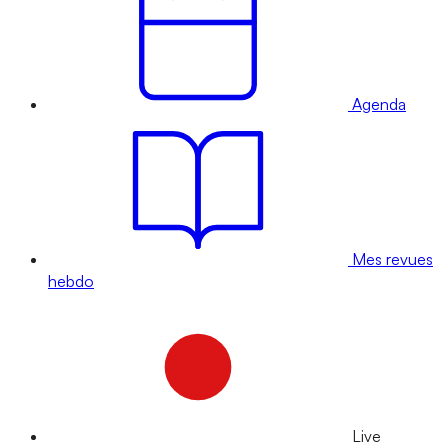
Agenda
Mes revues
hebdo
Live