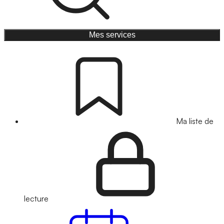
Mes services
Ma liste de
lecture