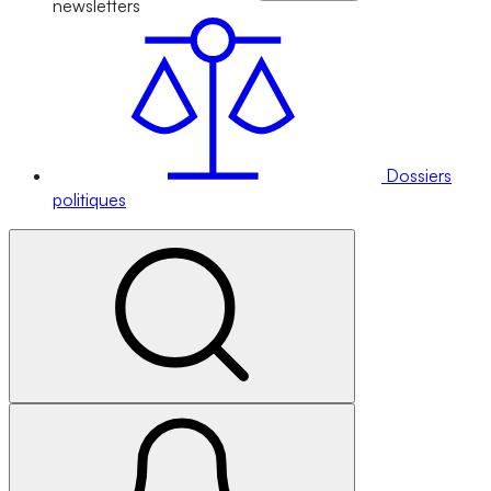
newsletters
Dossiers
politiques