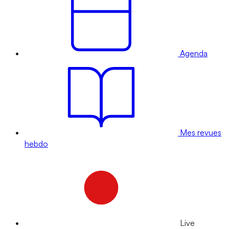
Agenda
Mes revues
hebdo
Live