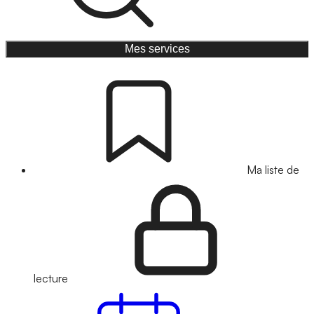
Mes services
Ma liste de
lecture