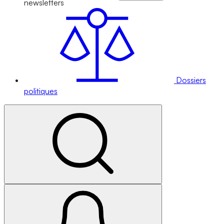
newsletters
Dossiers
politiques