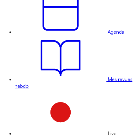
Agenda
Mes revues
hebdo
Live