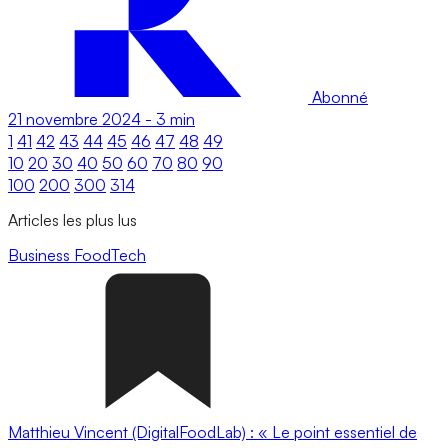
Abonné
21 novembre 2024
-
3 min
1
41
42
43
44
45
46
47
48
49
10
20
30
40
50
60
70
80
90
100
200
300
314
Articles les plus lus
Business
FoodTech
Matthieu Vincent (DigitalFoodLab) : « Le point essentiel de