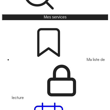
Mes services
Ma liste de
lecture