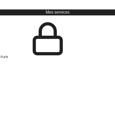
Mes services
cture