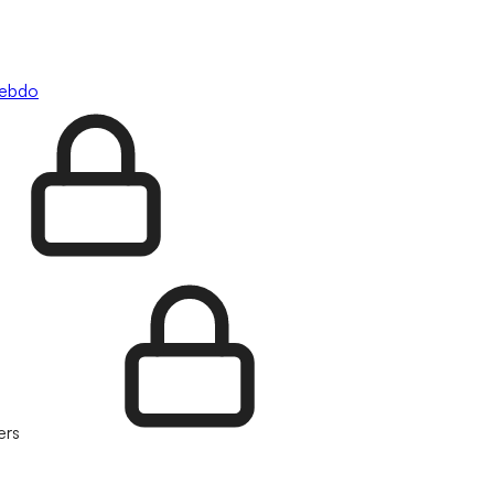
hebdo
ers