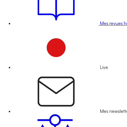
Mes revues 
Live
Mes newslett