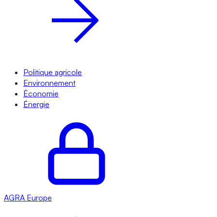
Politique agricole
Environnement
Économie
Énergie
AGRA
Europe