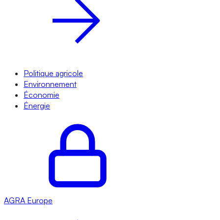
Politique agricole
Environnement
Économie
Énergie
AGRA
Europe