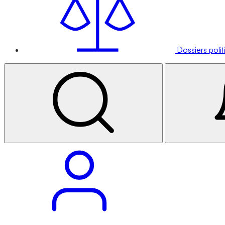
Dossiers poli