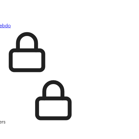
hebdo
ers