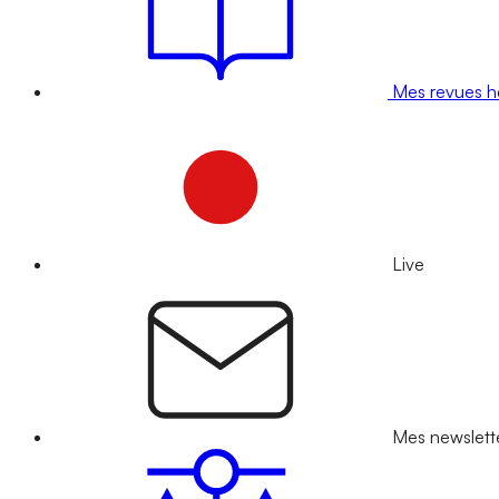
Mes revues 
Live
Mes newslett