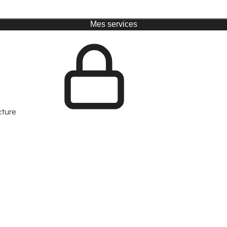
Mes services
cture