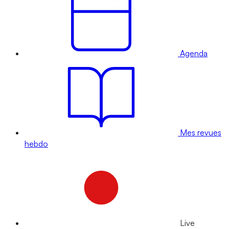
Agenda
Mes revues
hebdo
Live