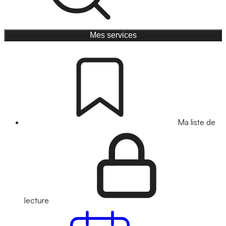
Mes services
Ma liste de
lecture