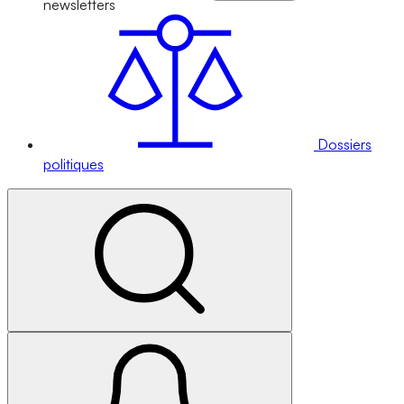
newsletters
Dossiers
politiques