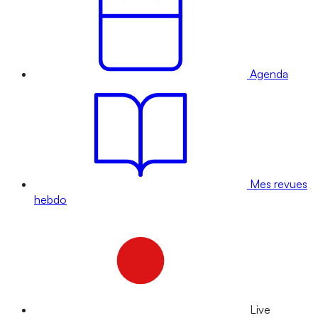
Agenda
Mes revues
hebdo
Live