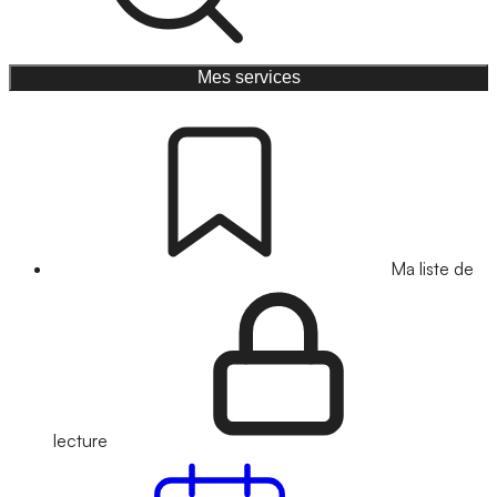
Mes services
Ma liste de
lecture