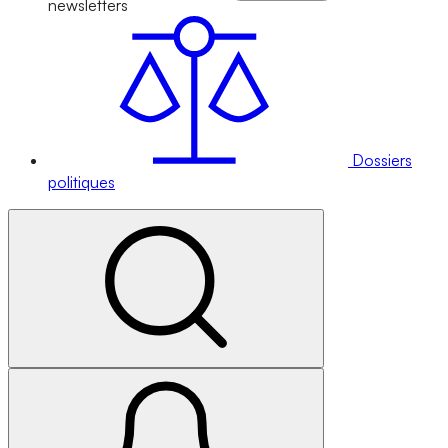
newsletters
Dossiers
politiques