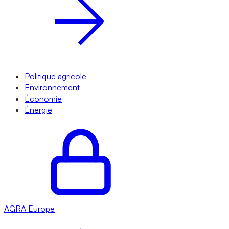
Politique agricole
Environnement
Économie
Énergie
AGRA
Europe