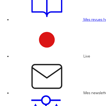
Mes revues 
Live
Mes newslett