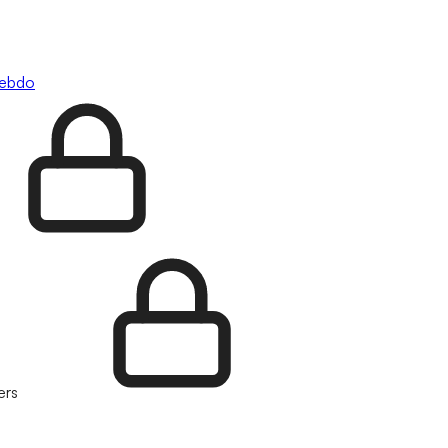
hebdo
ers