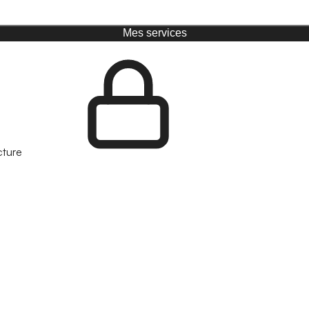
Mes services
cture