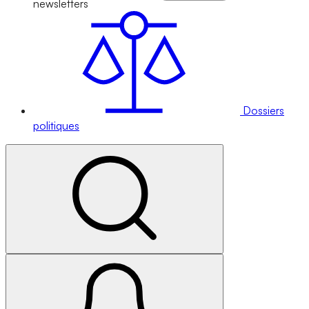
newsletters
Dossiers
politiques