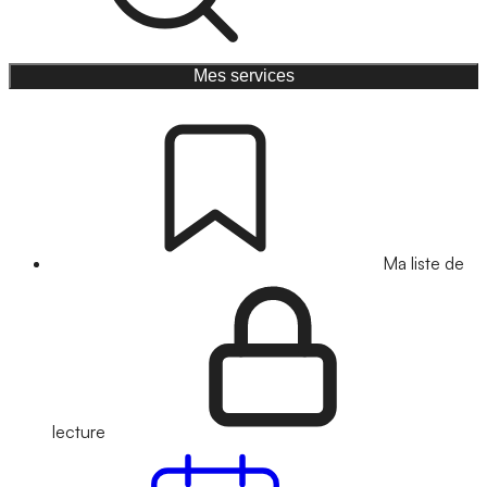
Mes services
Ma liste de
lecture