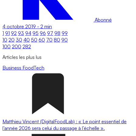
Abonné
4 octobre 2019
-
2 min
1
91
92
93
94
95
96
97
98
99
10
20
30
40
50
60
70
80
90
100
200
282
Articles les plus lus
Business
FoodTech
Matthieu Vincent (DigitalFoodLab) : « Le point essentiel de
l’année 2026 sera celui du passage à l’échelle ».