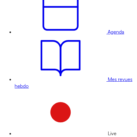
Agenda
Mes revues
hebdo
Live