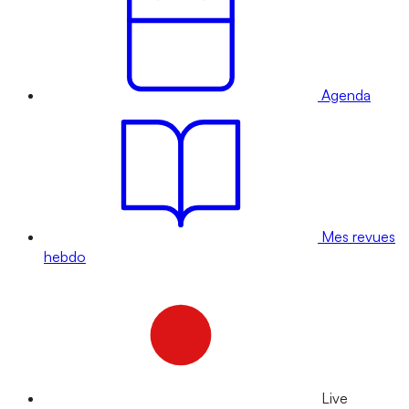
Agenda
Mes revues
hebdo
Live