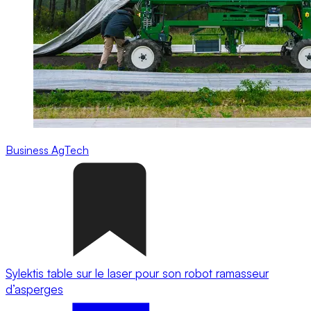
Business
AgTech
Sylektis table sur le laser pour son robot ramasseur
d’asperges