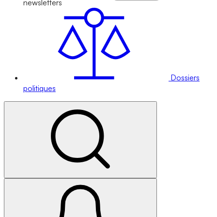
newsletters
Dossiers
politiques