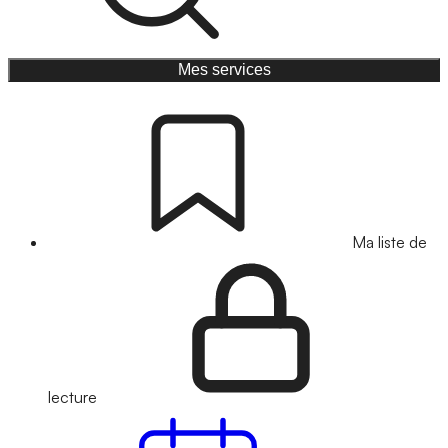
Mes services
Ma liste de
lecture