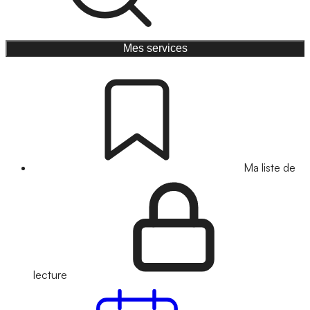
Mes services
Ma liste de
lecture