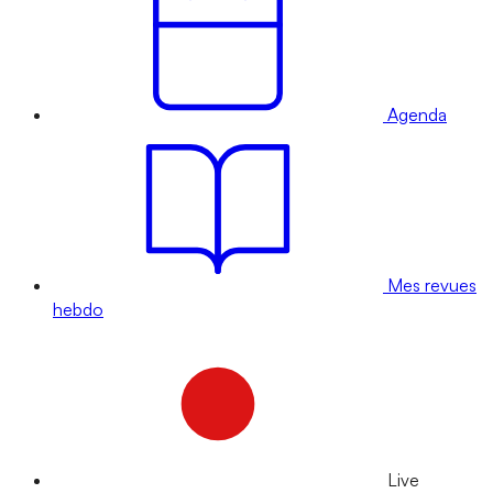
Agenda
Mes revues
hebdo
Live