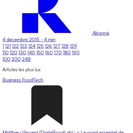
Abonné
4 décembre 2015
-
4 min
1
121
122
123
124
125
126
127
128
129
110
120
130
140
150
160
170
180
190
100
200
248
Articles les plus lus
Business
FoodTech
Matthieu Vincent (DigitalFoodLab) : « Le point essentiel de