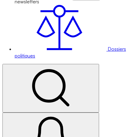
newsletters
Dossiers
politiques