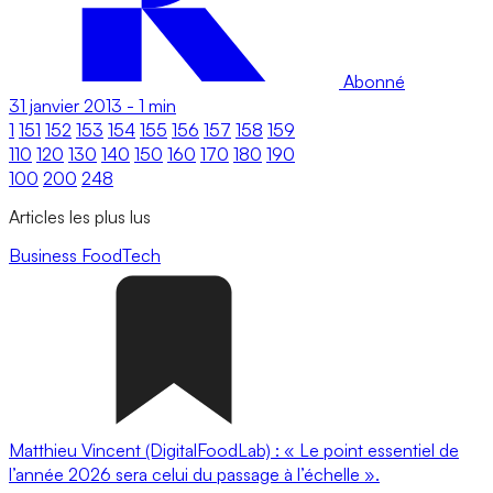
Abonné
31 janvier 2013
-
1 min
1
151
152
153
154
155
156
157
158
159
110
120
130
140
150
160
170
180
190
100
200
248
Articles les plus lus
Business
FoodTech
Matthieu Vincent (DigitalFoodLab) : « Le point essentiel de
l’année 2026 sera celui du passage à l’échelle ».