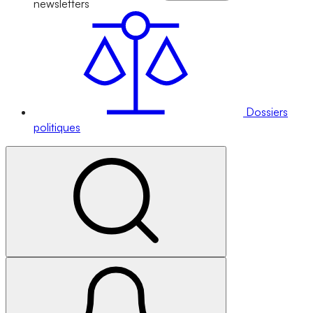
newsletters
Dossiers
politiques