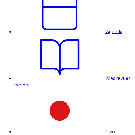
Agenda
Mes revues
hebdo
Live