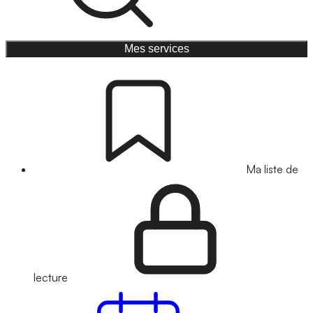
Mes services
Ma liste de
lecture