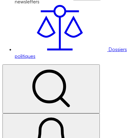
newsletters
Dossiers
politiques