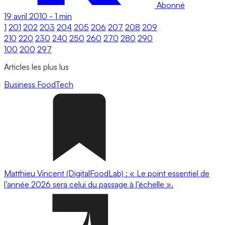
Abonné
19 avril 2010
-
1 min
1
201
202
203
204
205
206
207
208
209
210
220
230
240
250
260
270
280
290
100
200
297
Articles les plus lus
Business
FoodTech
Matthieu Vincent (DigitalFoodLab) : « Le point essentiel de
l’année 2026 sera celui du passage à l’échelle ».