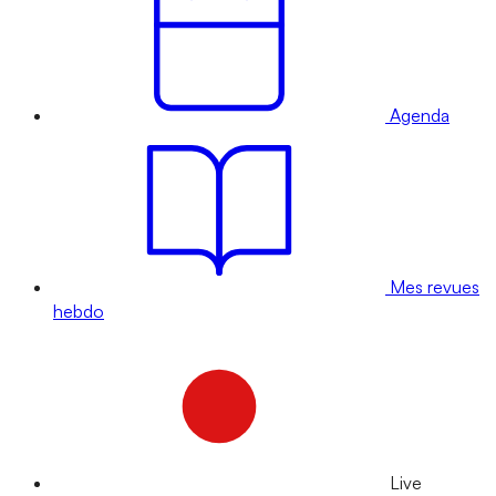
Agenda
Mes revues
hebdo
Live