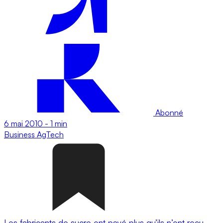
Abonné
6 mai 2010
-
1 min
Business
AgTech
Les fabricants de sucre ont payé plus qu’ils n’ont reçu