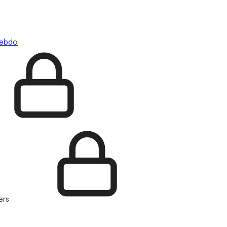
hebdo
ers