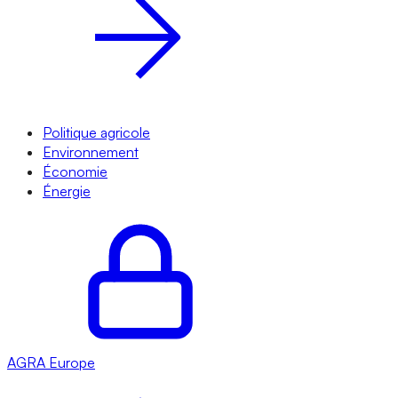
Politique agricole
Environnement
Économie
Énergie
AGRA
Europe