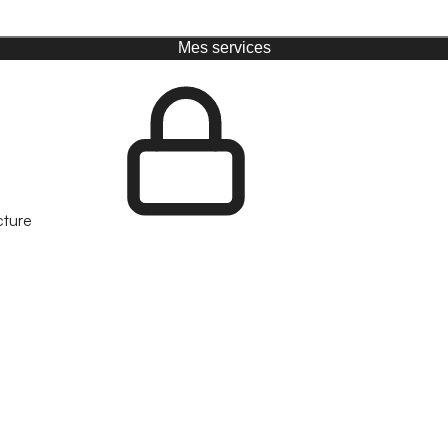
Mes services
cture