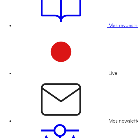
Mes revues 
Live
Mes newslett