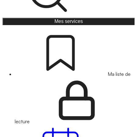
Mes services
Ma liste de
lecture