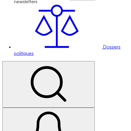
newsletters
Dossiers
politiques