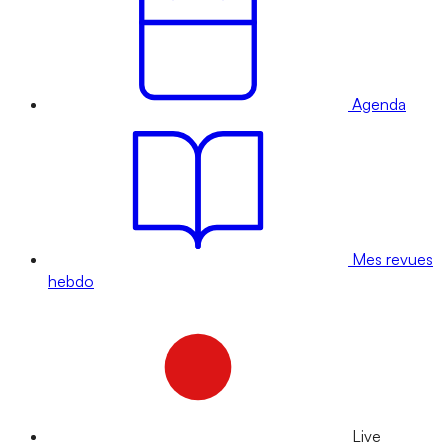
Agenda
Mes revues
hebdo
Live