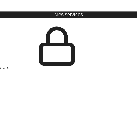
Mes services
cture