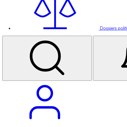
Dossiers poli