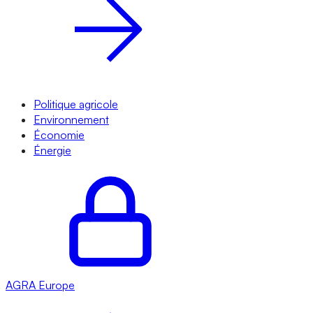
Politique agricole
Environnement
Économie
Énergie
AGRA
Europe