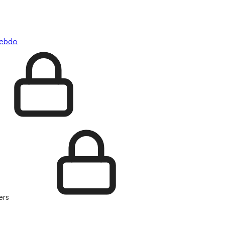
hebdo
ers