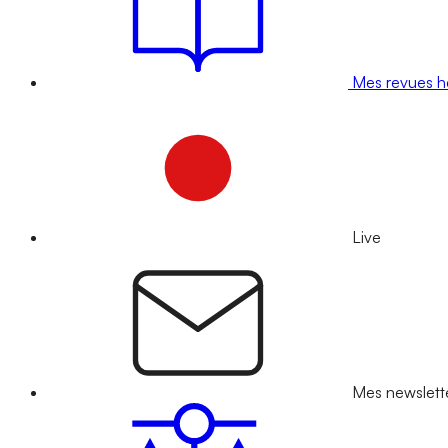
Mes revues 
Live
Mes newslett